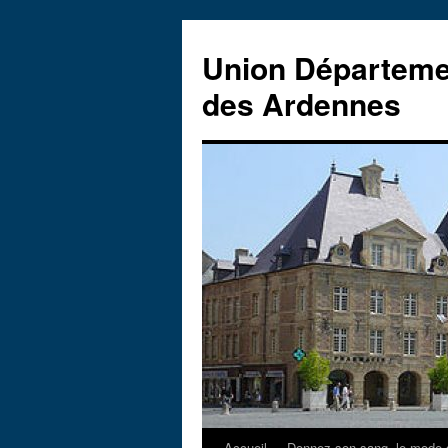
Aller
au
Union Départeme
contenu
des Ardennes
Accueil
Donnez son sang, le mode 