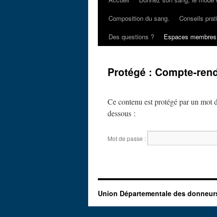
Composition du sang.
Conseils prat
Des questions ?
Espaces membres
Protégé : Compte-ren
Ce contenu est protégé par un mot de 
dessous :
Mot de passe :
Union Départementale des donneur